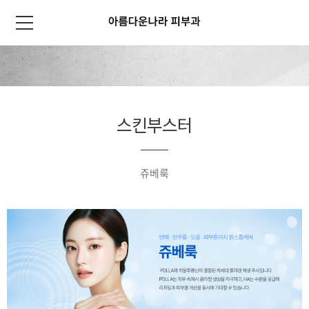
스킨부스터
쥬베룩